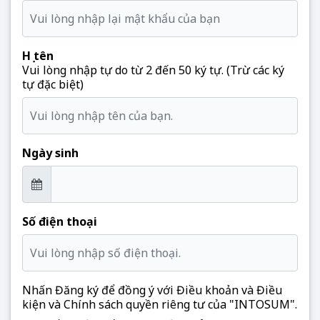
Họ tên
Vui lòng nhập tự do từ 2 đến 50 ký tự. (Trừ các ký
tự đặc biệt)
Ngày sinh
Số điện thoại
Nhấn Đăng ký để đồng ý với Điều khoản và Điều
kiện và Chính sách quyền riêng tư của "INTOSUM".